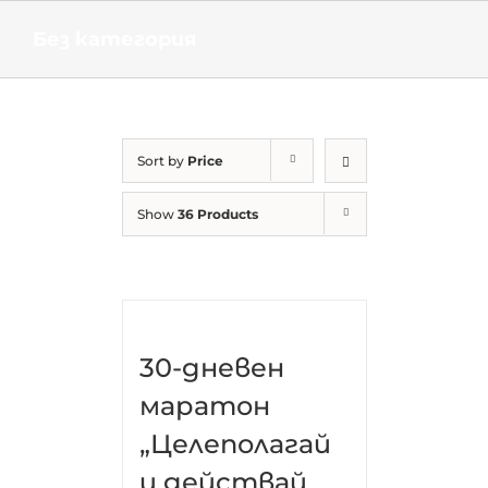
Skip
to
Без категория
content
Sort by
Price
Show
36 Products
30-дневен
маратон
„Целеполагай
и действай