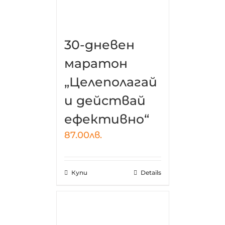
30-дневен
маратон
„Целеполагай
и действай
ефективно“
87.00
лв.
Купи
Details