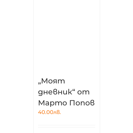
„Моят
дневник“ от
Марто Попов
40.00
лв.