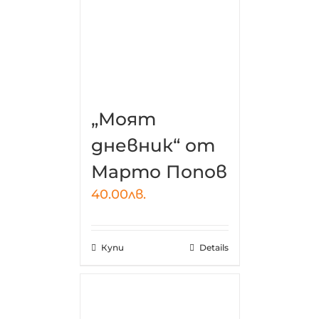
„Моят
дневник“ от
Марто Попов
40.00
лв.
Купи
Details