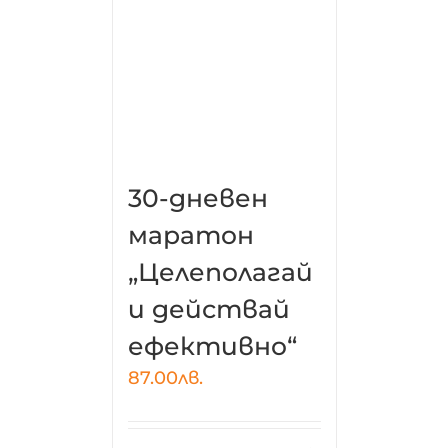
30-дневен
маратон
„Целеполагай
и действай
ефективно“
87.00
лв.