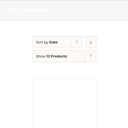
Skip
to
Без категория
content
Sort by
Date
Show
12 Products