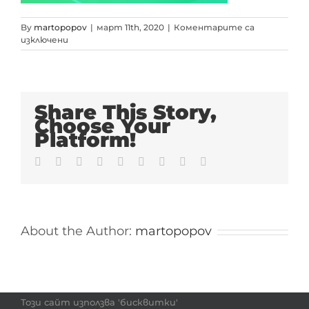
By
martopopov
|
март 11th, 2020
|
Коментарите са
за
изключени
3
Share This Story,
Choose Your
Platform!
Facebook
Twitter
LinkedIn
Reddit
Whatsapp
Tumblr
Pinterest
Vk
Email
About the Author:
martopopov
Този сайт използва 'бисквитки'